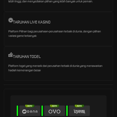
lebih tinggi, dan menyediakan pilihan yang lebih banyak untuk pemain.
TARUHAN LIVE KASINO
Platform Pilihan bagi perusahaan-perusahaan terbaik di dunia, dengan pilihan
variasi game terbanyak
TARUHAN TOGEL
Platform togel yang menarik dari perusahan terbaik di dunia yang menawarkan
hadiah kemenangan besar