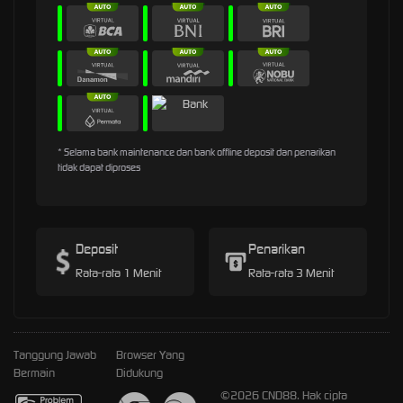
* Selama bank maintenance dan bank offline deposit dan penarikan
tidak dapat diproses
Deposit
Penarikan
Rata-rata 1 Menit
Rata-rata 3 Menit
Tanggung Jawab
Browser Yang
Bermain
Didukung
©2026 CND88. Hak cipta