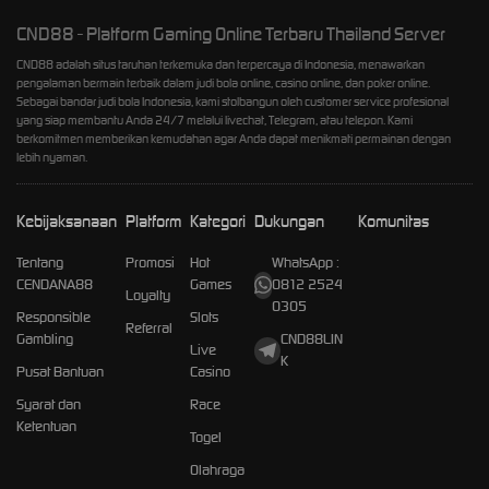
CND88 - Platform Gaming Online Terbaru Thailand Server
CND88 adalah situs taruhan terkemuka dan terpercaya di Indonesia, menawarkan
pengalaman bermain terbaik dalam judi bola online, casino online, dan poker online.
Sebagai bandar judi bola Indonesia, kami stolbangun oleh customer service profesional
yang siap membantu Anda 24/7 melalui livechat, Telegram, atau telepon. Kami
berkomitmen memberikan kemudahan agar Anda dapat menikmati permainan dengan
lebih nyaman.
Kebijaksanaan
Platform
Kategori
Dukungan
Komunitas
Tentang
Promosi
Hot
WhatsApp :
CENDANA88
Games
0812 2524
Loyalty
0305
Responsible
Slots
Referral
Gambling
CND88LIN
Live
K
Pusat Bantuan
Casino
Syarat dan
Race
Ketentuan
Togel
Olahraga