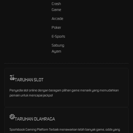
Crash
Game
Arcade
Poker
E-Sports
Sabung
Ayam
TARUHAN SLOT
Penyedia slot online dengan beragam pilihan game menarik yang memudahkan
pemain untuk mencapai jackpot
TARUHAN OLAHRAGA
Sportsbook Gaming Platform Terbaik menawarkan lebih banyak game, odds yang