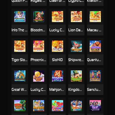
Queen Femida 2
Royale Ace
Clash of Olympus
Crypto Coin
Kraken Queen
Into The Fay: Nixie
Bloodmoon Amazonia
Lucky Cat Slot4D
Lion Dance Slot4D
Macau Slot4D
Tiger Slot4D
Phoenix Slot4D
Slot4D
Shipwrecked Riches
Quantum Of Giza
Great Wall of Meta Dragon
Lucky Coins
Mahjong Style
Kingdom of Luck
Sanctum Of Savanah