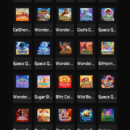
CaiShen Mega Fortune
Wonders of Machu Picchu
Wonder of Hanging Garden
God's Gambit: Poseidon
Space Quest: Earth
Space Quest: Moon
Space Quest: Neptune
Wonders of Colosseum
Wonders of Grand Canyon
Slithering Riches
Wonders of Taj Mahal
Sugar Strike
Blitz Coin: Hold & Win
Wild Bounty Queen
Space Quest: Mars