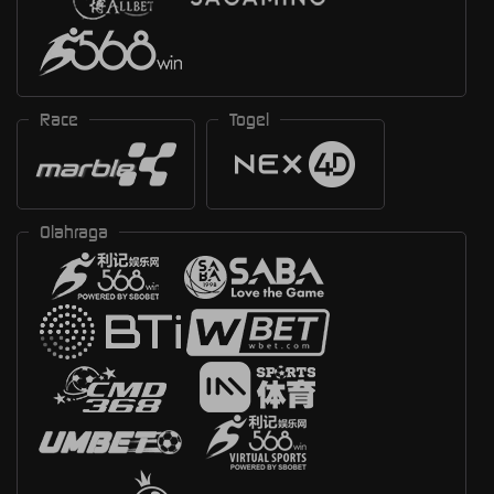
Race
Togel
Olahraga