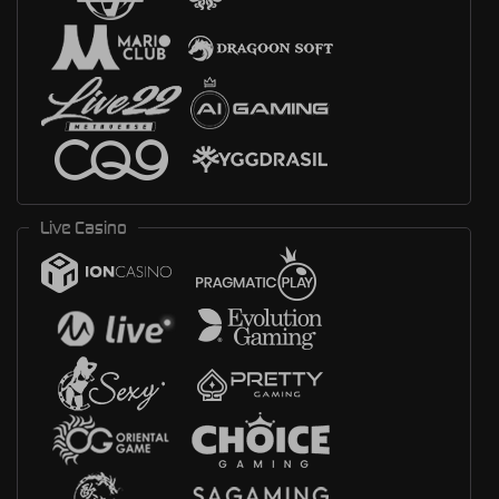
Live Casino