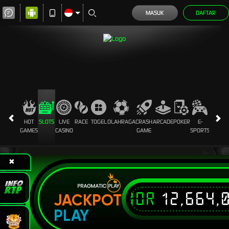
MASUK
DAFTAR
HOT
SLOTS
LIVE
RACE
TOGEL
OLAHRAGA
CRASH
ARCADE
POKER
E-
SABUN
GAMES
CASINO
GAME
SPORTS
AYAM
✖
IDR
12,664,
JACKPOT
PLAY