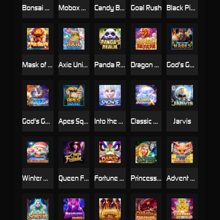
Bonsai of the Riches
Mobox Olympia
Candy Bomb
Goal Rush
Black Pink (B.P.) in Metaverse
Mask of Truth Jumboways
Axie Universe
Panda Realm
Dragon FAFAFA
God's Gambit : Hades
God's Gambit Zeus
Apes Squad
Into the Fay: Snowie
Classic Diamond X5
Jarvis
Winter Winnings
Queen Femida
Fortune Dance
Princess and the Evil Witch
Advent of the Dragon