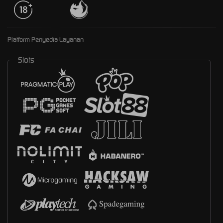
Platform Penyedia Layanan
Slots