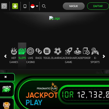
MASUK
DAFTAR
HOT
SLOTS
LIVE
RACE
TOGEL
OLAHRAGA
CRASH
ARCADE
POKER
E-
SABUN
GAMES
CASINO
GAME
SPORTS
AYAM
✖
IDR
12,732,
JACKPOT
PLAY