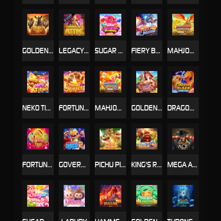
GOLDEN RHINO
LEGACY OF AZTEC
SUGAR FRENZY
FIERY BOXING
MAHJONG WAYS 3+
NEKO TITAN
FORTUNE HORSES
MAHJONG WAYS 3
GOLDEN ISLAND
DRAGON TIGER SHOWDOWN
FORTUNE TRIO
GOVERNMENT DISCO 2
PICHU PICHU
KING'S REALM
MEGA ACE