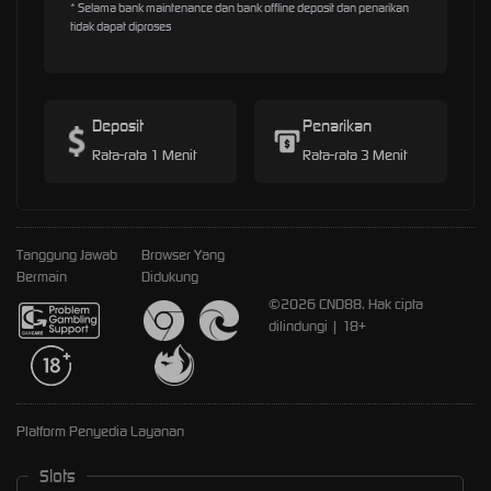
* Selama bank maintenance dan bank offline deposit dan penarikan
tidak dapat diproses
Deposit
Penarikan
Rata-rata 1 Menit
Rata-rata 3 Menit
Tanggung Jawab
Browser Yang
Bermain
Didukung
©2026 CND88. Hak cipta
dilindungi | 18+
Platform Penyedia Layanan
Slots