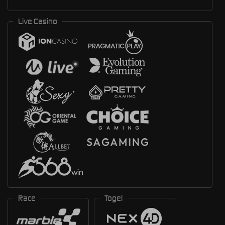
Live Casino
Race
Togel