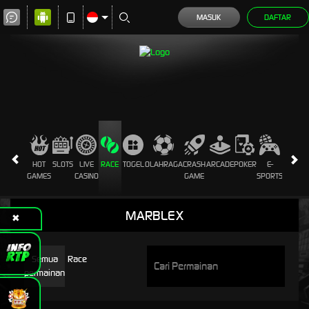
MASUK
DAFTAR
HOT
SLOTS
LIVE
RACE
TOGEL
OLAHRAGA
CRASH
ARCADE
POKER
E-
SABUN
GAMES
CASINO
GAME
SPORTS
AYAM
MARBLEX
✖
Semua
Race
permainan