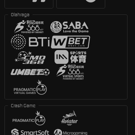
Olahraga
Crash Game