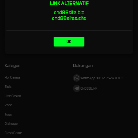
LINK ALTERNATIF
Kebijaksanaan
Platform
cnd88site.biz
cnd88sites.site
Tentang CENDANA88
Promosi
Responsible Gambling
Loyalty
Pusat Bantuan
Referral
OK
Syarat dan Ketentuan
Kategori
Dukungan
Hot Games
WhatsApp : 0812 2524 0305
Slots
CND88LINK
Live Casino
Race
Togel
Olahraga
Crash Game