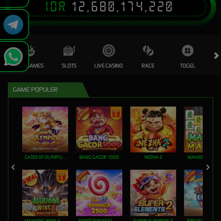
IDR
12,680,174,220
HOT GAMES
SLOTS
LIVE CASINO
RACE
TOGEL
OL
GAME POPULER
GATES OF OLYMPUS POP
BANG GACOR 1000
NEZHA 2
MAHJONG MAX
MAHJONG WINS 3 – BLACK SCATTER
SWEET BONANZA 2500
SUPER ELEMENTS 2
PIRATE QUEST 1