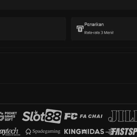
Penarikan
Rata-rata 3 Menit