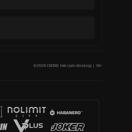
©2026 CND88. Hak cipta dilindungi | 18+