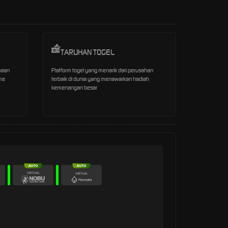
TARUHAN TOGEL
haan
Platform togel yang menarik dari perusahan
ame
terbaik di dunia yang menawarkan hadiah
kemenangan besar