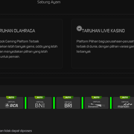
Sabung Ayam
RUHAN OLAHRAGA
TARUHAN LIVE KASINO
ook Gaming Platform Terbaik
Platform Pilihan bagi perusahaan-perusa
kan lebih banyak game, odds yang lebih
terbaik di dunia, dengan pilihan variasi g
 dan menyediakan pilihan yang lebih
terbanyak
untuk pemain.
an tidak dapat diproses