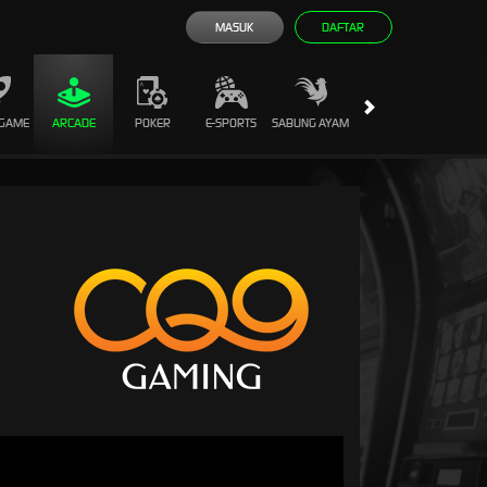
MASUK
DAFTAR
 GAME
ARCADE
POKER
E-SPORTS
SABUNG AYAM
PROMOSI