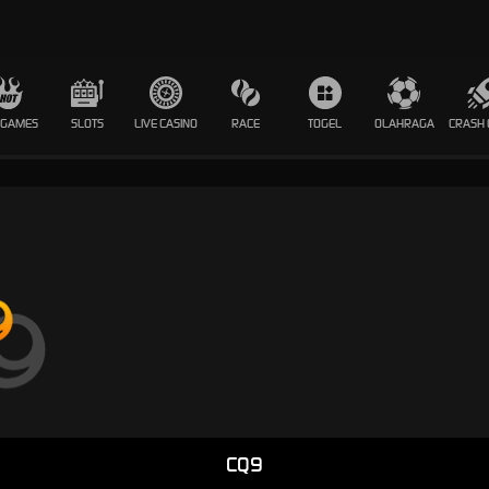
 GAMES
SLOTS
LIVE CASINO
RACE
TOGEL
OLAHRAGA
CRASH
CQ9