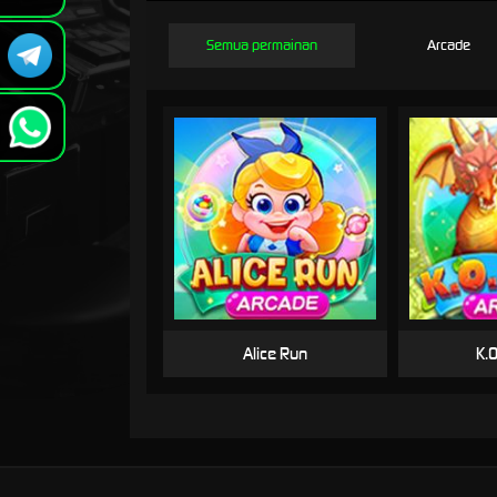
Semua permainan
Arcade
Alice Run
K.O