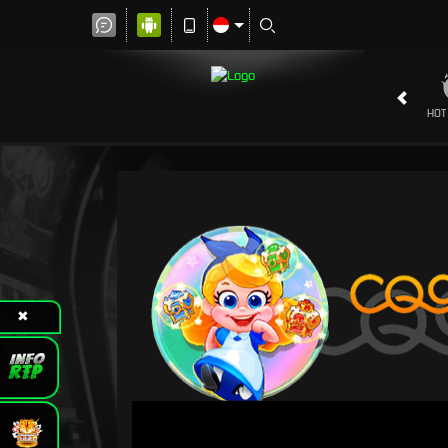
HOT
✖