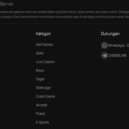
 Server
kan pengalaman bermain terbaik dalam judi bola online, casino online, dan poker online. Sebagai
atau telepon. Kami berkomitmen memberikan kemudahan agar Anda dapat menikmati permainan de
Kategori
Dukungan
Hot Games
WhatsApp :
Slots
CND88LINK
Live Casino
Race
Togel
Olahraga
Crash Game
Arcade
Poker
E-Sports