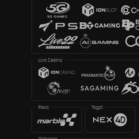
Live Casino
Race
Togel
Olahraga